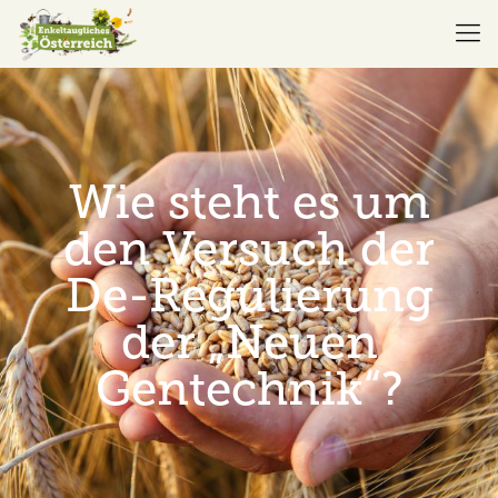
Wie steht es um
den Versuch der
De-Regulierung
der „Neuen
Gentechnik“?