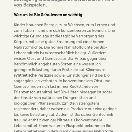
von Beispielen.
Warum ist Bio Schulessen so wichtig
Kinder brauchen Energie, zum Wachsen, zum Lernen und
zum Toben – und um sich konzentrieren zu können. Eine
wichtige Grundlage ist die tägliche Versorgung des
Körpers mit einer guten Ernährung mit einer hohen
Nährstoffdichte. Die höhere Nährstoffdichte bei Bio-
Lebensmitteln ist wissenschaftlich belegt. Außerdem
weisen Obst und Gemüse aus Bio-Anbau gegenüber
herkömmlich angebauten Sorten eine wesentlich
geringere Belastung durch Pestizide auf.
Chemisch-
synthetische
Pestizide sowie Kunstdünger sind bei Bio
sogar gänzlich verboten. In konventionellem Obst und
Gemüse finden sich fast immer Rückstände von
Pflanzenschutzmittel. Auf Bio-Höfen hingegen ist sogar
der Einsatz von natürlichen Düngemitteln und
biologischen Pflanzenschutzmitteln strengstens
reglementiert, daher weisen die Produkte nur eine geringe
bis keine Belastung auf. Zudem ist Bio sicher Gentechnik
frei und enthält weniger Nitrate als konventionelle
Lebensmittel. Einen weiteren Pluspunkt bekommen Bio-
Lebensmittel aber in Bezug auf die gesunden Nährstoffe.