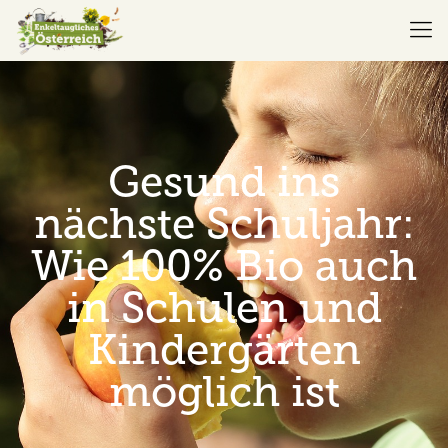
Gesund ins
nächste Schuljahr:
Wie 100% Bio auch
in Schulen und
Kindergärten
möglich ist