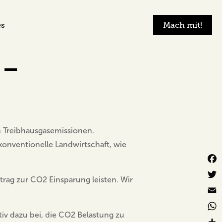
es
Mach mit!
 –
en Treibhausgasemissionen.
 konventionelle Landwirtschaft, wie
Fac
rag zur CO2 Einsparung leisten. Wir
Twit
Emai
tiv dazu bei, die CO2 Belastung zu
Wha