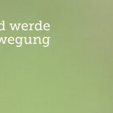
d werde
ewegung