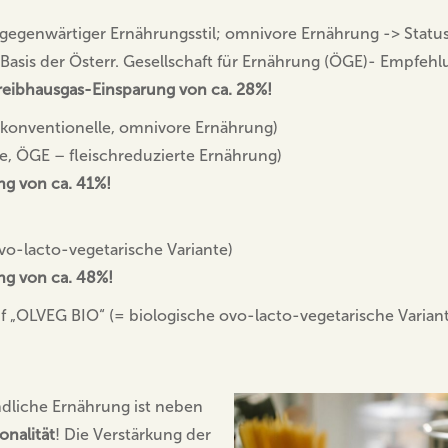
egenwärtiger Ernährungsstil; omnivore Ernährung -> Status 
asis der Österr. Gesellschaft für Ernährung (ÖGE)- Empfehlu
reibhausgas-Einsparung von ca. 28%!
konventionelle, omnivore Ernährung)
e, ÖGE – fleischreduzierte Ernährung)
ng von ca. 41%!
vo-lacto-vegetarische Variante)
ng von ca. 48%!
 „OLVEG BIO“ (= biologische ovo-lacto-vegetarische Variant
ndliche Ernährung ist neben
onalität
! Die Verstärkung der