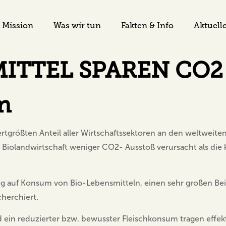
Mission
Was wir tun
Fakten & Info
Aktuell
ITTEL SPAREN CO2
n
ertgrößten Anteil aller Wirtschaftssektoren an den weltweit
e Biolandwirtschaft weniger CO2- Ausstoß verursacht als die
g auf Konsum von Bio-Lebensmitteln, einen sehr großen Beit
herchiert.
nd ein reduzierter bzw. bewusster Fleischkonsum tragen effek