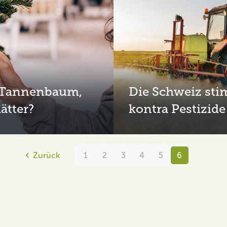
Die Schweiz sti
 Tannenbaum,
kontra Pestizide
ätter?
Zurück
1
2
3
4
5
6