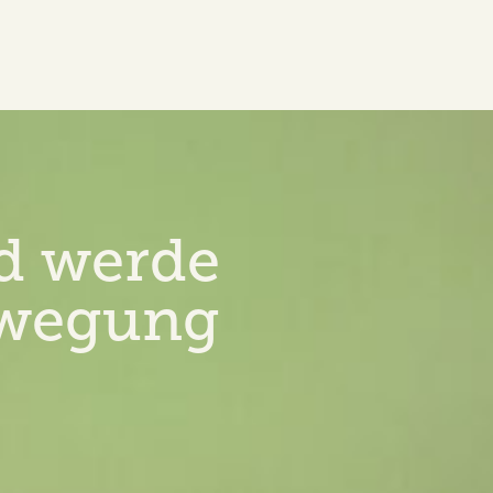
d werde
ewegung