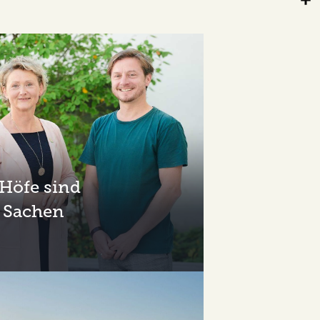
Sha
-Höfe sind
 Sachen