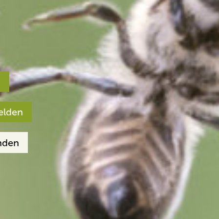
n
elden
nden