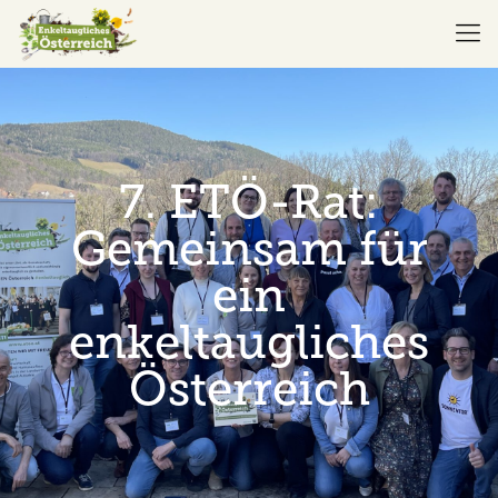
7. ETÖ-Rat:
Gemeinsam für
ein
enkeltaugliches
Österreich